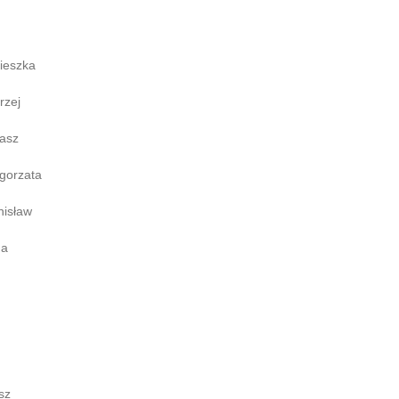
ieszka
rzej
kasz
gorzata
nisław
na
sz