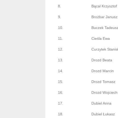
8.
Bącal Krzysztof
9.
Brożbar Janusz
10.
Buczek Tadeus
11.
Cieśla Ewa
12.
Curzytek Stanis
13.
Drozd Beata
14.
Drozd Marcin
15.
Drozd Tomasz
16.
Drozd Wojciech
17.
Dubiel Anna
18.
Dubiel Łukasz