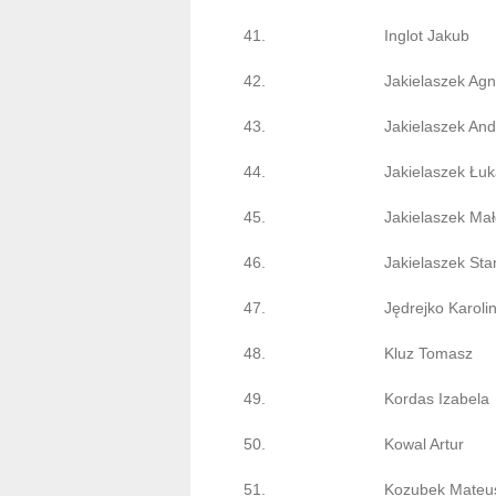
41.
Inglot Jakub
42.
Jakielaszek Agn
43.
Jakielaszek And
44.
Jakielaszek Łu
45.
Jakielaszek Mał
46.
Jakielaszek Sta
47.
Jędrejko Karoli
48.
Kluz Tomasz
49.
Kordas Izabela
50.
Kowal Artur
51.
Kozubek Mateu