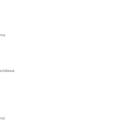
yna
k
anisława
mir