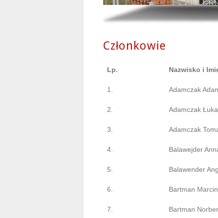
Członkowie
Lp.
Nazwisko i Imi
1.
Adamczak Ada
2.
Adamczak Łuka
3.
Adamczak Tom
4.
Balawejder Ann
5.
Balawender Ang
6.
Bartman Marcin
7.
Bartman Norber