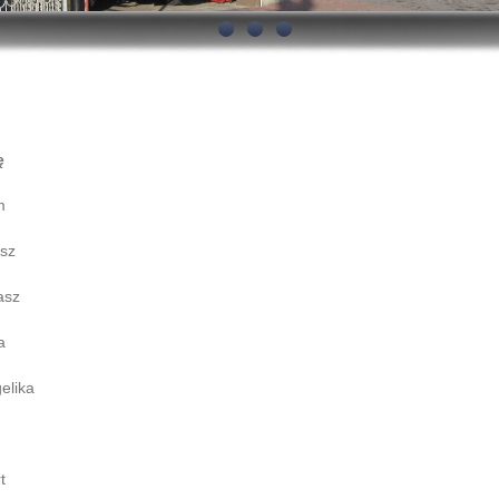
ę
m
sz
asz
a
elika
t