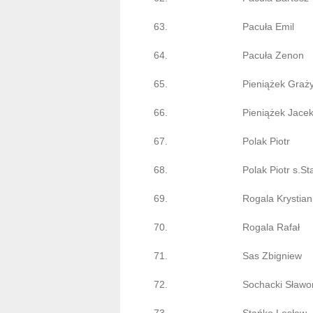
63.
Pacuła Emil
64.
Pacuła Zenon
65.
Pieniążek Graż
66.
Pieniążek Jace
67.
Polak Piotr
68.
Polak Piotr s.St
69.
Rogala Krystian
70.
Rogala Rafał
71.
Sas Zbigniew
72.
Sochacki Sławo