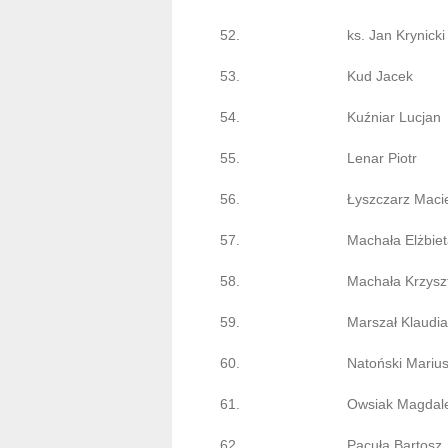
52.
ks. Jan Krynicki
53.
Kud Jacek
54.
Kuźniar Lucjan
55.
Lenar Piotr
56.
Łyszczarz Maci
57.
Machała Elżbie
58.
Machała Krzysz
59.
Marszał Klaudia
60.
Natoński Mariu
61.
Owsiak Magdal
62.
Pacuła Bartosz