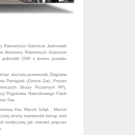
y Ratowniczo Gaśnicze Jednostek
ne Manewry Ratowniczo Gaśnicze
 jednostki OSP z terenu powiatu
niar, starosta przeworski Zbigniew
yna Pieniążek (Gmina Gać, Prezes
niczych Straży Pożarnych RP),
cji Pogotowia Ratunkowego Falck
esz Sas.
Tomasz Huc Marcin Szlęk , Marcin
cznej strony manewrów biorąc pod
ed medycznej jak również poprzez
o.