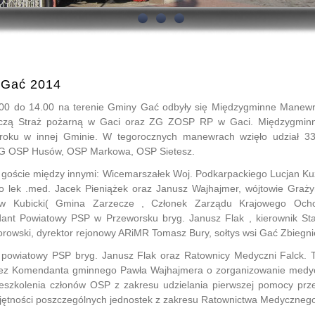
 Gać 2014
0 do 14.00 na terenie Gminy Gać odbyły się Międzygminne Manewr
iczą Straż pożarną w Gaci oraz ZG ZOSP RP w Gaci. Międzygmin
 roku w innej Gminie. W tegorocznych manewrach wzięło udział 33
SRG OSP Husów, OSP Markowa, OSP Sietesz.
 goście między innymi: Wicemarszałek Woj. Podkarpackiego Lucjan Kuź
go lek .med. Jacek Pieniążek oraz Janusz Wajhajmer, wójtowie Graż
 Kubicki( Gmina Zarzecze , Członek Zarządu Krajowego Ochot
nt Powiatowy PSP w Przeworsku bryg. Janusz Flak , kierownik Sta
owski, dyrektor rejonowy ARiMR Tomasz Bury, sołtys wsi Gać Zbiegni
powiatowy PSP bryg. Janusz Flak oraz Ratownicy Medyczni Falck. 
przez Komendanta gminnego Pawła Wajhajmera o zorganizowanie medy
zeszkolenia członów OSP z zakresu udzielania pierwszej pomocy prz
jętności poszczególnych jednostek z zakresu Ratownictwa Medyczneg