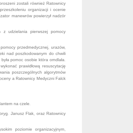
oszeni zostali również Ratownicy
zeszkoleniu organizacji i ocenie
zator manewrów powierzył nadzór
z udzielania pierwszej pomocy
u pomocy przedmedycznej, urazów,
eki nad poszkodowanym do chwili
była pomoc osobie która omdlała.
 wykonać prawidłową resuscytację
wania poszczególnych algorytmów
 oceny a Ratownicy Medyczni Falck
antem na czele.
ryg. Janusz Flak, oraz Ratownicy
okim poziomie organizacyjnym,