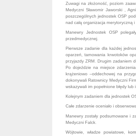
Zuwagi na złożoność, poziom zaawa
Medyczni Sławomir Jaworski , Agni
poszczególnych jednostek OSP pod
nad całą organizacja merytoryczną 
Manewry Jednostek OSP polegał
przedmedycznej.
Pierwsze zadanie dla każdej jedno
oparzeń, tamowania krwotoków opa
przyjazdy ZRM. Drugim zadaniem do
Po dojeździe na miejsce zdarzenia
krążeniowo –oddechowej na przyg
dokonywali Ratownicy Medyczni Fir
wskazywali im popełnione błędy lub 
Kolejnym zadaniem dla jednostek O
Całe zdarzenie oceniało i obserwo
Manewry zostały podsumowane i za
Medyczni Falck.
Wójtowie, władze powiatowe, ko