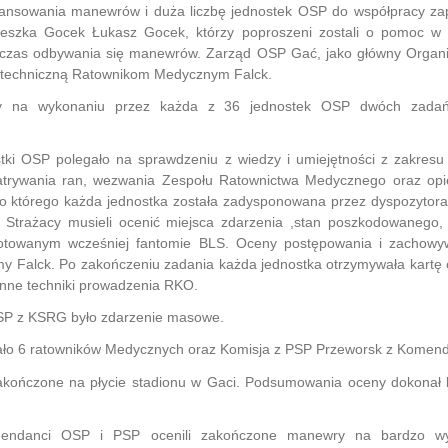
nsowania manewrów i duża liczbę jednostek OSP do współpracy zapr
eszka Gocek Łukasz Gocek, którzy poproszeni zostali o pomoc w pr
czas odbywania się manewrów. Zarząd OSP Gać, jako główny Organi
i techniczną Ratownikom Medycznym Falck.
y na wykonaniu przez każda z 36 jednostek OSP dwóch zadań 
stki OSP polegało na sprawdzeniu z wiedzy i umiejętności z zakres
trywania ran, wezwania Zespołu Ratownictwa Medycznego oraz opi
 którego każda jednostka została zadysponowana przez dyspozytora 
 Strażacy musieli ocenić miejsca zdarzenia ,stan poszkodowanego,
otowanym wcześniej fantomie BLS. Oceny postępowania i zachowy
my Falck. Po zakończeniu zadania każda jednostka otrzymywała kartę
inne techniki prowadzenia RKO.
SP z KSRG było zdarzenie masowe.
wało 6 ratowników Medycznych oraz Komisja z PSP Przeworsk z Komend
kończone na płycie stadionu w Gaci. Podsumowania oceny dokonał b
mendanci OSP i PSP ocenili zakończone manewry na bardzo wys